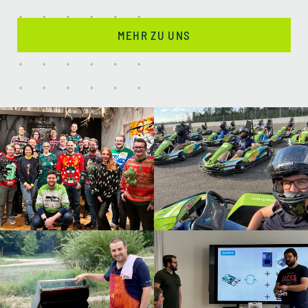
GUTE VERKEHRSANBINDUNG
MEHR ZU UNS
TOP SMARTPHONE UND
LAPTOP
JOBRAD
CORPORATE BENEFITS
TEAM EVENTS